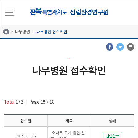
산림환경연구원
나무병원
나무병원 접수확인
나무병원 접수확인
Total
172
|
Page
15
/ 18
접수일
제목
상태
소나무 고사 원인 알
2019-11-15
진단완료