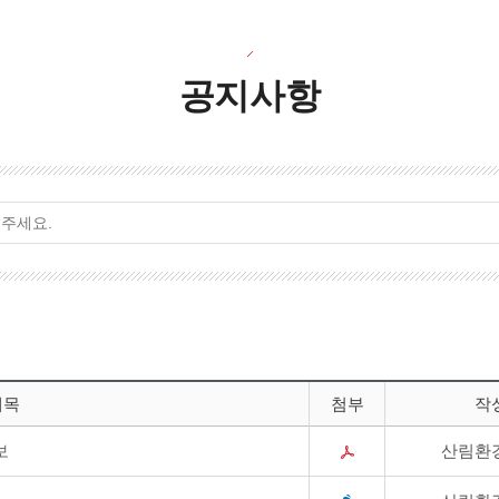
공지사항
제목
첨부
작
보
산림환