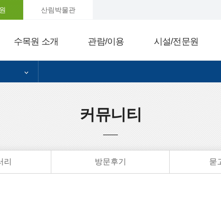
원
산림박물관
수목원 소개
관람/이용
시설/전문원
커뮤니티
러리
방문후기
묻