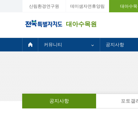
산림환경연구원
데미샘자연휴양림
대아수목
대아수목원
커뮤니티
공지사항
공지사항
포토갤