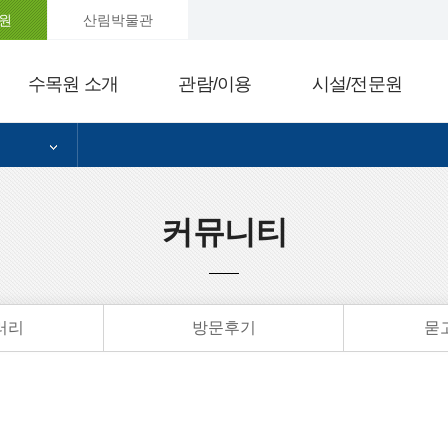
원
산림박물관
수목원 소개
관람/이용
시설/전문원
커뮤니티
러리
방문후기
묻