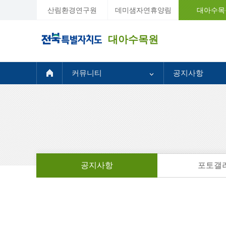
산림환경연구원
데미샘자연휴양림
대아수목
대아수목원
커뮤니티
공지사항
공지사항
포토갤