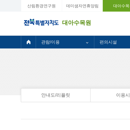
산림환경연구원
데미샘자연휴양림
대아수목
대아수목원
관람/이용
편의시설
안내도/리플릿
이용시