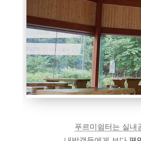
푸르미쉼터는 실내공
내방객들에게 보다
편