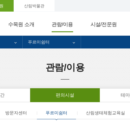
원
산림박물관
수목원 소개
관람/이용
시설/전문원
푸르미쉼터
관람/이용
간
편의시설
테마
방문자센터
푸르미쉼터
산림생태체험교육실