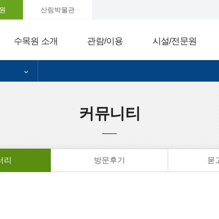
원
산림박물관
수목원 소개
관람/이용
시설/전문원
커뮤니티
러리
방문후기
묻