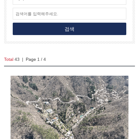
검색
Total
43
|
Page
1
/ 4