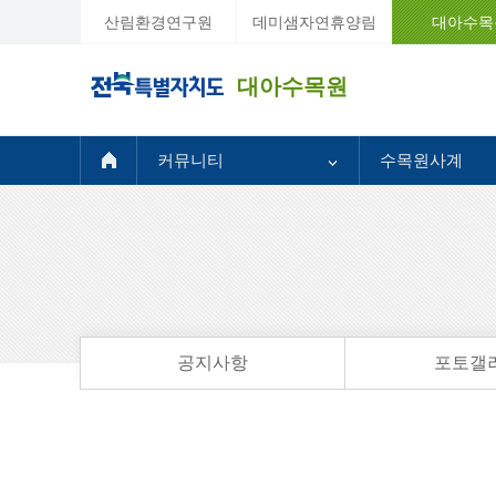
산림환경연구원
데미샘자연휴양림
대아수목
대아수목원
커뮤니티
수목원사계
공지사항
포토갤