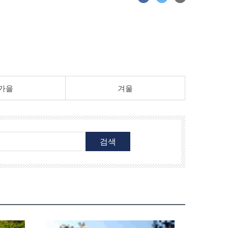
가을
겨울
검색