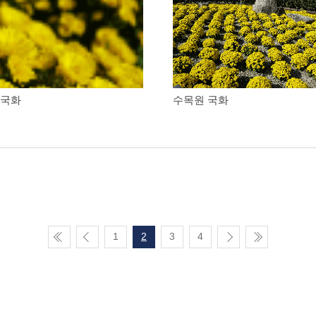
 국화
수목원 국화
1
2
3
4