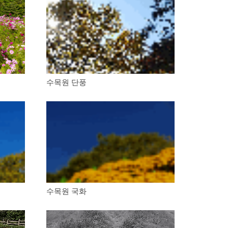
수목원 단풍
수목원 국화