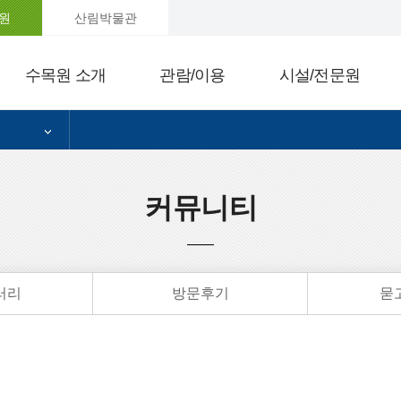
원
산림박물관
수목원 소개
관람/이용
시설/전문원
커뮤니티
러리
방문후기
묻