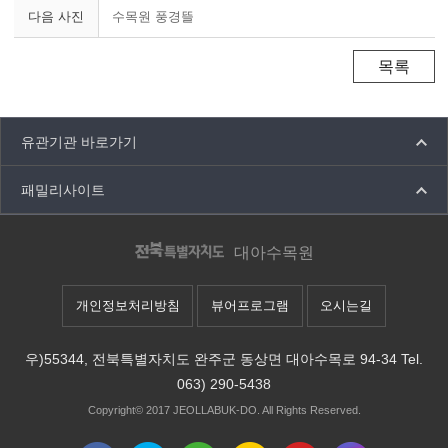
다음 사진
수목원 풍경뜰
목록
유관기관 바로가기
패밀리사이트
대아수목원
개인정보처리방침
뷰어프로그램
오시는길
우)55344, 전북특별자치도 완주군 동상면 대아수목로 94-34
Tel.
063) 290-5438
Copyright© 2017
JEOLLABUK-DO.
All Rights Reserved.