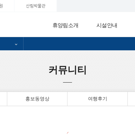
원
산림박물관
휴양림소개
시설안내
커뮤니티
홍보동영상
여행후기