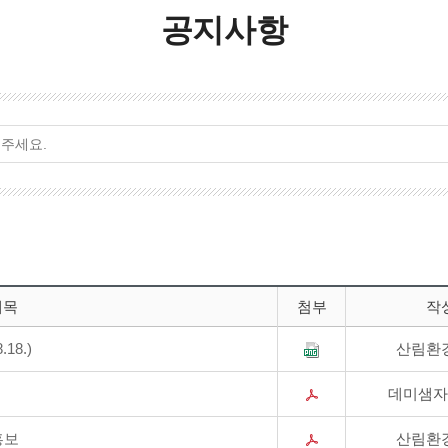
공지사항
제목
첨부
작
18.)
산림환
데미샘자
홍보
산림환