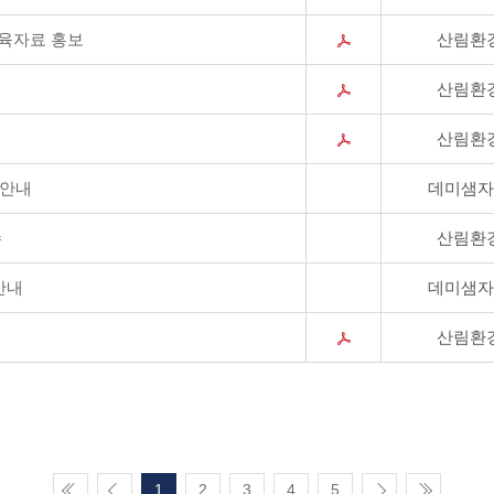
교육자료 홍보
산림환
산림환
산림환
 안내
데미샘자
수
산림환
안내
데미샘자
산림환
1
2
3
4
5