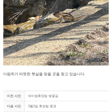
다람쥐가 따뜻한 햇살을 맞을 곳을 찾고 있습니다.
이전 사진
데미샘휴양림 벚꽃길
다음 사진
3월2일 휴양림 풍경