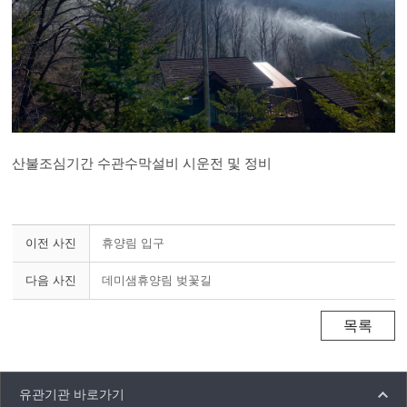
산불조심기간 수관수막설비 시운전 및 정비
이전 사진
휴양림 입구
다음 사진
데미샘휴양림 벚꽃길
목록
유관기관 바로가기