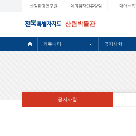
산림환경연구원
데미샘자연휴양림
대아수목
산림박물관
커뮤니티
공지사항
공지사항