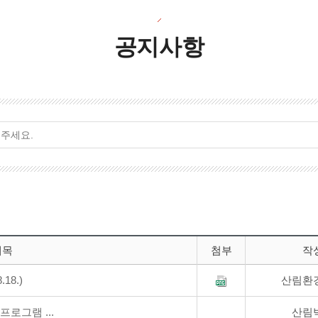
공지사항
제목
첨부
작
18.)
산림환
로그램 ...
산림