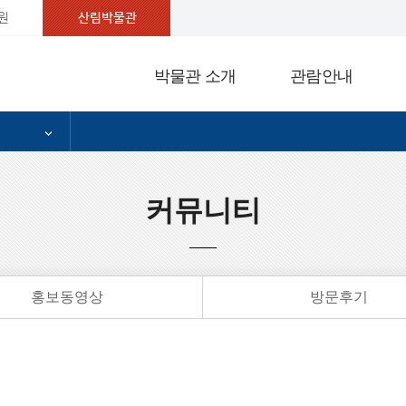
원
산림박물관
박물관 소개
관람안내
커뮤니티
홍보동영상
방문후기