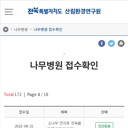
산림환경연구원
나무병원
나무병원 접수확인
나무병원 접수확인
Total
172
|
Page
8
/ 18
접수일
제목
상태
소나무 전지후 생육불
2021-06-21
진단완료