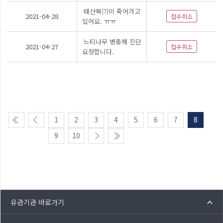
태산목(?)이 죽어가고
2021-04-28
접수취소
있어요. ㅠㅠ
느티나무 병충해 진단
2021-04-27
접수취소
요청합니다.
1
2
3
4
5
6
7
8
9
10
유관기관 바로가기