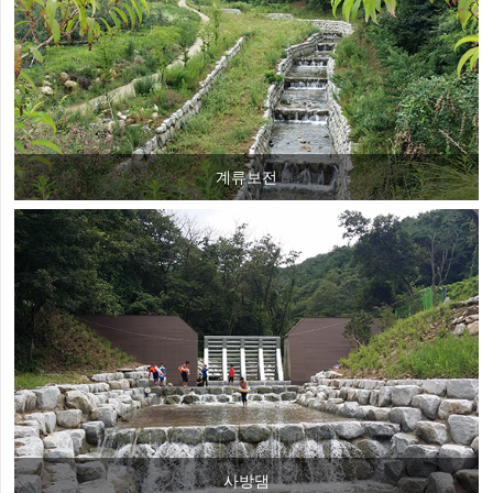
계류보전
사방댐